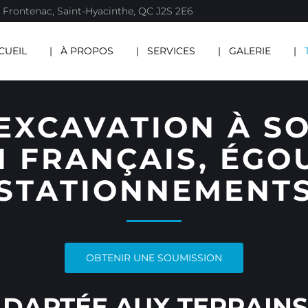
 Frontenac, Saint-Hyacinthe, QC J2S 2E6
CUEIL
À PROPOS
SERVICES
GALERIE
’EXCAVATION À SO
 FRANÇAIS, ÉGO
STATIONNEMENT
OBTENIR UNE SOUMISSION
ADAPTÉE AUX TERRAINS