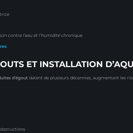
trice
n contre l’eau et l’humidité chronique.
res
OUTS ET INSTALLATION D’AQ
uites d’égout
datent de plusieurs décennies, augmentant les ri
 obstructions