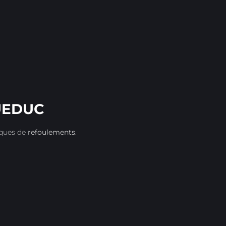
UEDUC
sques de
refoulements
.