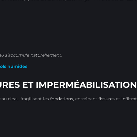
eau s’accumule naturellement.
 sols humides
URES ET IMPERMÉABILISATION
eau d’eau fragilisent les
fondations
, entraînant
fissures
et
infiltra