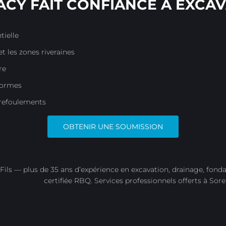
CY FAIT CONFIANCE À EXCAV
tielle
t les zones riveraines
re
 normes
u refoulements
OBTENIR UNE SOUMISSION
Fils — plus de 35 ans d’expérience en excavation, drainage, fonda
certifiée RBQ. Services professionnels offerts à Sore