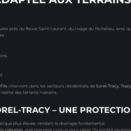
uées près du fleuve Saint-Laurent, du rivage du Richelieu, ainsi 
s :
ons,
l.
Fils
intervient dans les secteurs résidentiels de
Sorel-Tracy, Trac
réalité des terrains riverains.
OREL-TRACY – UNE PROTECTIO
atique plus élevée, rendant le drainage fondamental.
ais robustes
, spécialement conçus pour gérer l’humidité excessive